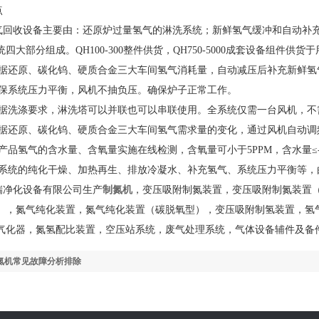
点
收设备主要由：还原炉过量氢气的淋洗系统；新鲜氢气缓冲和自动补充
四大部分组成。QH100-300整件供货，QH750-5000成套设备组件供
还原、碳化钨、硬质合金三大车间氢气消耗量，自动减压后补充新鲜氢
系统压力平衡，风机不抽负压。确保炉子正常工作。
洗涤要求，淋洗塔可以并联也可以串联使用。全系统仅需一台风机，不
还原、碳化钨、硬质合金三大车间氢气需求量的变化，通过风机自动调
品氢气的含水量、含氧量实施在线检测，含氧量可小于5PPM，含水量≤-
统的纯化干燥、加热再生、排放冷凝水、补充氢气、系统压力平衡等，由
净化设备有限公司生产
制氮机
，变压吸附制氮装置，变压吸附制氮装置
），氮气纯化装置，氮气纯化装置（碳脱氧型），变压吸附制氢装置，氢
化器，氮氢配比装置，空压站系统，废气处理系统，气体设备辅件及备件。联系
氮机常见故障分析排除