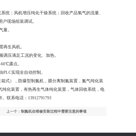
系统；风机增压纯化干燥系统；回收产品氢气的流量、
货于用户现场组装调试。
气量。
需再生风机。
频调压满足工况的变化、加热。
60℃露点。
PLC实现全自动控制。
（箱式），防爆型制氮机，膜分离制氮装置，氮气纯化装
气纯化装置，有热再生气体纯化装置，气体回收系统，电
电话：13912791793
上一个：
制氮机在维修安装过程中需要注意的事项