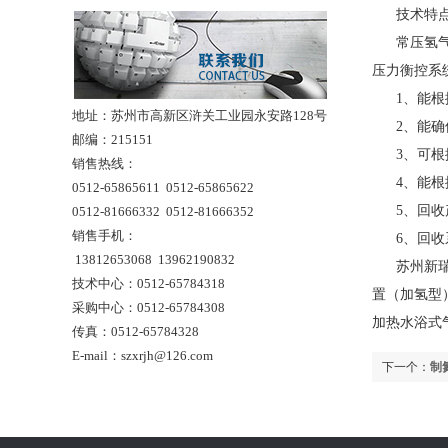
技术特
常压氢气回
压力衡控系统
1、能根据
地址：苏州市高新区浒关工业园永安路128号
2、能确保
邮编：215151
3、可根据
销售热线：
4、能根据
0512-65865611 0512-65865622
5、回收产
0512-81666332 0512-81666352
销售手机：
6、回收系
13812653068 13962190832
苏州新瑞
技术中心：0512-65784318
置（加氢型
采购中心：0512-65784308
加热水浴式气
传真：0512-65784328
E-mail：szxrjh@126.com
下一个：
制